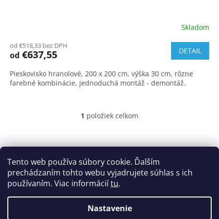
Skladom
od €518,33 bez DPH
DETAIL
€637,55
od
Pieskovisko hranolové, 200 x 200 cm, výška 30 cm, rôzne
farebné kombinácie, jednoduchá montáž - demontáž.
1
položiek celkom
O
v
l
Z
á
á
Obchodné podmienky
d
p
Tento web používa súbory cookie. Ďalším
Podmienky ochrany osobných údajov
Cookies
a
ä
prechádzaním tohto webu vyjadrujete súhlas s ich
c
t
používaním. Viac informácií
tu
.
i
i
e
e
p
Nastavenie
Vytvoril Shoptet
r