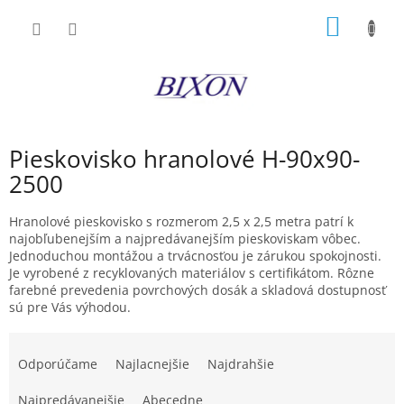
Prejsť
NÁKU
na
obsah
KOŠÍK
Pieskovisko hranolové H-90x90-
2500
Hranolové pieskovisko s rozmerom 2,5 x 2,5 metra patrí k
najobľubenejším a najpredávanejším pieskoviskam vôbec.
Jednoduchou montážou a trvácnosťou je zárukou spokojnosti.
Je vyrobené z recyklovaných materiálov s certifikátom. Rôzne
farebné prevedenia povrchových dosák a skladová dostupnosť
sú pre Vás výhodou.
R
a
Odporúčame
Najlacnejšie
Najdrahšie
d
e
Najpredávanejšie
Abecedne