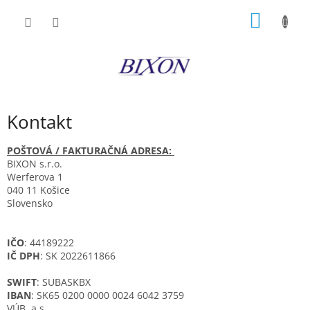
Prejsť
NÁKU
na
obsah
KOŠÍK
Kontakt
POŠTOVÁ / FAKTURAČNÁ ADRESA:
BIXON s.r.o.
Werferova 1
040 11 Košice
Slovensko
IČO
: 44189222
IČ DPH
: SK 2022611866
SWIFT
: SUBASKBX
IBAN
: SK65 0200 0000 0024 6042 3759
VÚB, a.s.