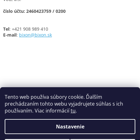
číslo účtu: 2460423759 / 0200
Tel
: +421 908 989 410
E-mail
:
bixon@bixon.sk
Z
á
Obchodné podmienky
p
Tento web používa súbory cookie. Ďalším
Podmienky ochrany osobných údajov
Cookies
ä
prechádzaním tohto webu vyjadrujete súhlas s ich
t
používaním. Viac informácií
tu
.
i
e
Nastavenie
Vytvoril Shoptet