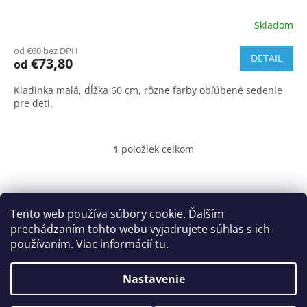
Skladom
od €60 bez DPH
DETAIL
€73,80
od
Kladinka malá, dĺžka 60 cm, rôzne farby obľúbené sedenie
pre deti.
1
položiek celkom
O
v
l
Z
á
á
Obchodné podmienky
d
p
Tento web používa súbory cookie. Ďalším
Podmienky ochrany osobných údajov
Cookies
a
ä
prechádzaním tohto webu vyjadrujete súhlas s ich
c
t
používaním. Viac informácií
tu
.
i
i
e
e
p
Nastavenie
Vytvoril Shoptet
r
v