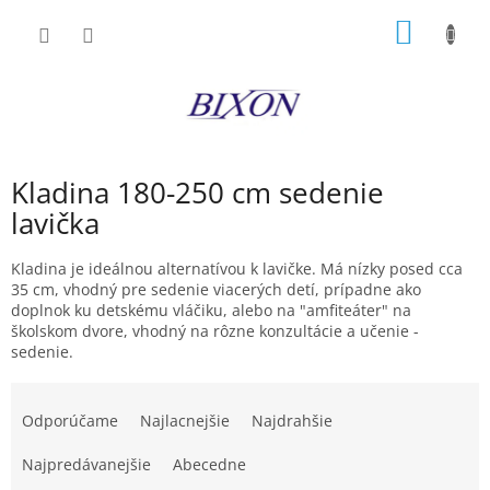
Prejsť
NÁKU
na
obsah
KOŠÍK
Kladina 180-250 cm sedenie
lavička
Kladina je ideálnou alternatívou k lavičke. Má nízky posed cca
35 cm, vhodný pre sedenie viacerých detí, prípadne ako
doplnok ku detskému vláčiku, alebo na "amfiteáter" na
školskom dvore, vhodný na rôzne konzultácie a učenie -
sedenie.
R
a
Odporúčame
Najlacnejšie
Najdrahšie
d
e
Najpredávanejšie
Abecedne
n