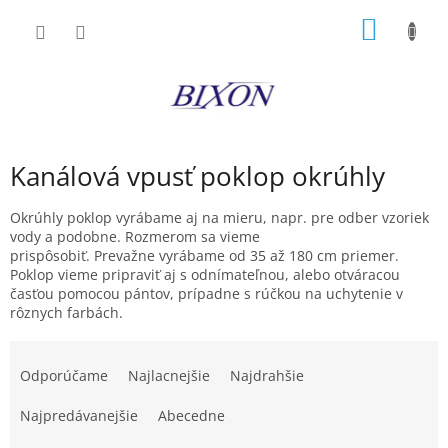
Prejsť
NÁKU
na
obsah
KOŠÍK
Kanálová vpusť poklop okrúhly
Okrúhly poklop vyrábame aj na mieru, napr. pre odber vzoriek
vody a podobne. Rozmerom sa vieme
prispôsobiť. Prevažne vyrábame od 35 až 180 cm priemer.
Poklop vieme pripraviť aj s odnímateľnou, alebo otváracou
časťou pomocou pántov, prípadne s rúčkou na uchytenie v
rôznych farbách.
R
a
Odporúčame
Najlacnejšie
Najdrahšie
d
e
Najpredávanejšie
Abecedne
n