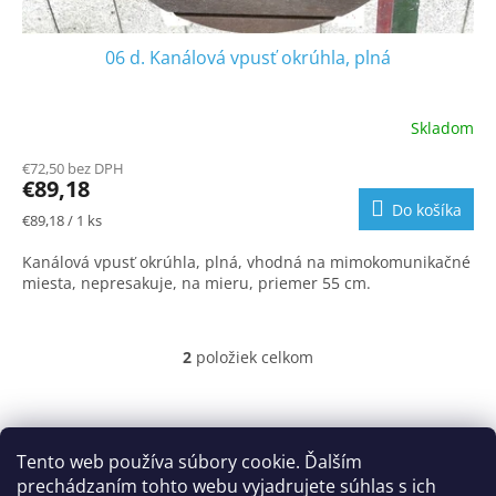
06 d. Kanálová vpusť okrúhla, plná
Skladom
€72,50 bez DPH
€89,18
Do košíka
Jednotková
€89,18 / 1 ks
cena:
Kanálová vpusť okrúhla, plná, vhodná na mimokomunikačné
miesta, nepresakuje, na mieru, priemer 55 cm.
2
položiek celkom
O
v
l
Z
á
á
Obchodné podmienky
d
p
Tento web používa súbory cookie. Ďalším
Podmienky ochrany osobných údajov
Cookies
a
ä
prechádzaním tohto webu vyjadrujete súhlas s ich
c