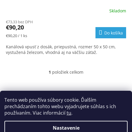
Skladom
€73,33 bez DPH
€90,20
Do košíka
Jednotková
€90,20 / 1 ks
cena:
Kanálová vpusť z dosák, priepustná, rozmer 50 x 50 cm,
vystužená železom, vhodná aj na väčšiu záťaž.
1
položiek celkom
O
v
l
Z
á
á
Obchodné podmienky
d
p
Tento web používa súbory cookie. Ďalším
Podmienky ochrany osobných údajov
Cookies
a
ä
prechádzaním tohto webu vyjadrujete súhlas s ich
c
t
používaním. Viac informácií
tu
.
i
i
e
e
p
Nastavenie
Vytvoril Shoptet
r