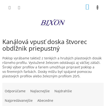
Prejsť
NÁKU
na
obsah
KOŠÍK
Kanálová vpusť doska štvorec
obdĺžnik priepustný
Poklop vyrábame taktiež z tenkých a hrubých plastových dosák
rôzneho profilu. Vystužené železom odolávajú aj väčšej záťaži.
Široký výber profilov a fariem umožňuje pripraviť poklop a
vo firemných farbách. Dosky môžu byť spájané pomocou
plastových profilov alebo železným profilom 20/5.
R
a
Odporúčame
Najlacnejšie
Najdrahšie
d
e
Najpredávanejšie
Abecedne
n