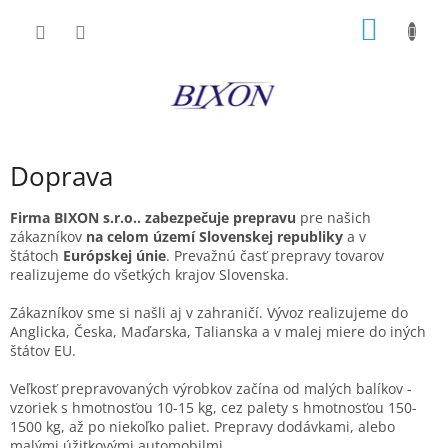
Prejsť
NÁKU
na
obsah
KOŠÍK
Doprava
Firma BIXON s.r.o.. zabezpečuje prepravu
pre našich
zákazníkov
na celom území Slovenskej republiky
a v
štátoch
Európskej únie
. Prevažnú časť prepravy tovarov
realizujeme do všetkých krajov Slovenska.
Zákazníkov sme si našli aj v zahraničí. Vývoz realizujeme do
Anglicka, Česka, Maďarska, Talianska a v malej miere do iných
štátov EU.
Veľkosť prepravovaných výrobkov začína od malých balíkov -
vzoriek s hmotnosťou 10-15 kg, cez palety s hmotnosťou 150-
1500 kg, až po niekoľko paliet. Prepravy dodávkami, alebo
malými úžitkovými automobilmi.