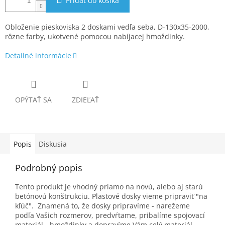
Pridať do košíka
Obloženie pieskoviska 2 doskami vedľa seba, D-130x35-2000,
rôzne farby, ukotvené pomocou nabíjacej hmoždinky.
Detailné informácie
OPÝTAŤ SA
ZDIEĽAŤ
Popis
Diskusia
Podrobný popis
Tento produkt je vhodný priamo na novú, alebo aj starú
betónovú konštrukciu. Plastové dosky vieme pripraviť "na
kľúč". Znamená to, že dosky pripravíme - narežeme
podľa Vašich rozmerov, predvŕtame, pribalíme spojovací
materiál - hmoždinky a dopravíme Vám celý materiál