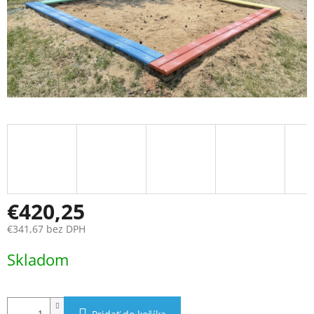
€420,25
€341,67 bez DPH
Jednotková
Skladom
cena: