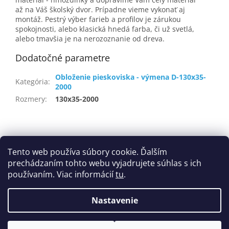
až na Váš školský dvor. Prípadne vieme vykonať aj
montáž. Pestrý výber farieb a profilov je zárukou
spokojnosti, alebo klasická hnedá farba, či už svetlá,
alebo tmavšia je na nerozoznanie od dreva.
Dodatočné parametre
Obloženie pieskoviska - výmena D-130x35-
Kategória
:
2000
Rozmery
:
130x35-2000
Z
á
Obchodné podmienky
p
Tento web používa súbory cookie. Ďalším
Podmienky ochrany osobných údajov
Cookies
ä
prechádzaním tohto webu vyjadrujete súhlas s ich
t
používaním. Viac informácií
tu
.
i
e
Nastavenie
Vytvoril Shoptet