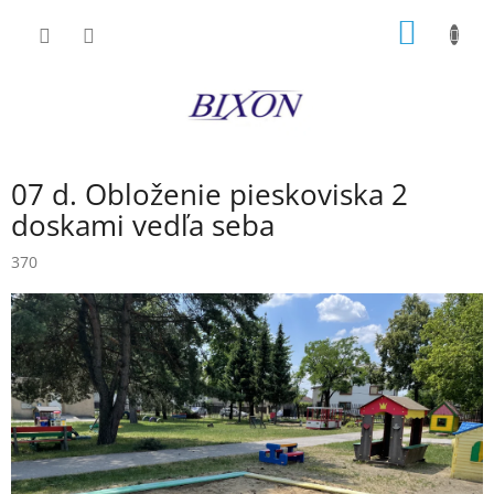
Prejsť
NÁKU
na
obsah
KOŠÍK
07 d. Obloženie pieskoviska 2
doskami vedľa seba
370