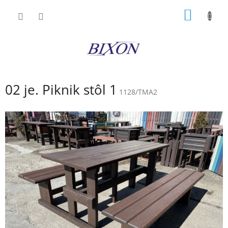
Prejsť
NÁKU
na
obsah
KOŠÍK
02 je. Piknik stôl 1
1128/TMA2