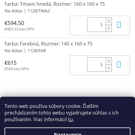
Farba: Tmavo hnedá, Rozmer: 160 x 160 x 75
Na dotaz
| 1128/TMA2
Do 
€594,50
€483,33 bez DPH
Farba: Farebná, Rozmer: 140 x 160 x 75
Na dotaz
| 1128/FAR
Do 
€615
€500 bez DPH
Z
á
Obchodné podmienky
p
Tento web používa súbory cookie. Ďalším
Podmienky ochrany osobných údajov
Cookies
ä
prechádzaním tohto webu vyjadrujete súhlas s ich
t
používaním. Viac informácií
tu
.
i
e
Nastavenie