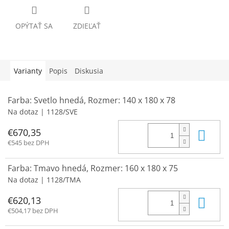
OPÝTAŤ SA
ZDIEĽAŤ
Varianty
Popis
Diskusia
Farba: Svetlo hnedá, Rozmer: 140 x 180 x 78
Na dotaz
| 1128/SVE
Do 
€670,35
€545 bez DPH
Farba: Tmavo hnedá, Rozmer: 160 x 180 x 75
Na dotaz
| 1128/TMA
Do 
€620,13
€504,17 bez DPH