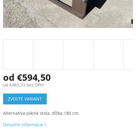
od
€594,50
od
€483,33
bez DPH
Jednotková
ZVOĽTE VARIANT
cena:
Alternatíva piknik stola, dĺžka 180 cm.
Detailné informácie