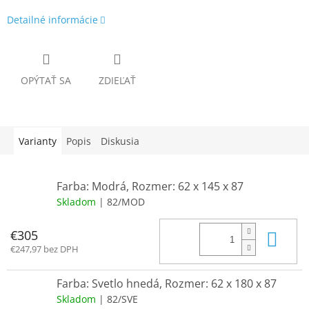
Detailné informácie
OPÝTAŤ SA
ZDIEĽAŤ
Varianty
Popis
Diskusia
Farba: Modrá, Rozmer: 62 x 145 x 87
Skladom
| 82/MOD
Do 
€305
€247,97 bez DPH
Farba: Svetlo hnedá, Rozmer: 62 x 180 x 87
Skladom
| 82/SVE