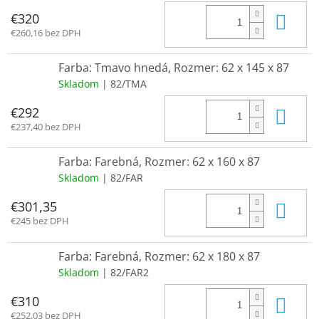
Do 
€320
€260,16 bez DPH
Farba: Tmavo hnedá, Rozmer: 62 x 145 x 87
Skladom
| 82/TMA
Do 
€292
€237,40 bez DPH
Farba: Farebná, Rozmer: 62 x 160 x 87
Skladom
| 82/FAR
Do 
€301,35
€245 bez DPH
Farba: Farebná, Rozmer: 62 x 180 x 87
Skladom
| 82/FAR2
Do 
€310
€252,03 bez DPH