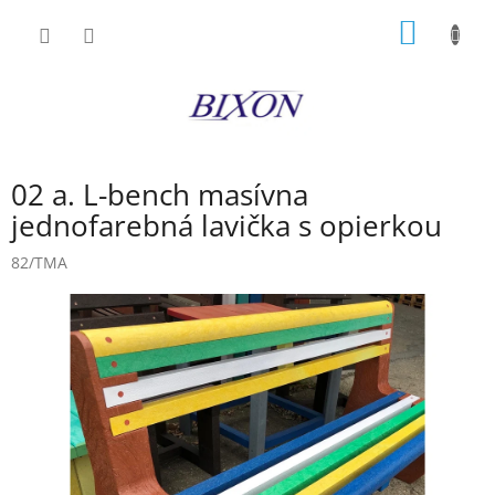
Prejsť
NÁKU
na
obsah
KOŠÍK
02 a. L-bench masívna
jednofarebná lavička s opierkou
82/TMA