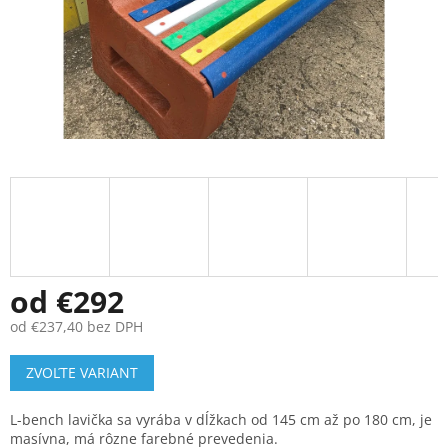
od
€292
od
€237,40
bez DPH
Jednotková
ZVOĽTE VARIANT
cena:
L-bench lavička sa vyrába v dĺžkach od 145 cm až po 180 cm, je
masívna, má rôzne farebné prevedenia.